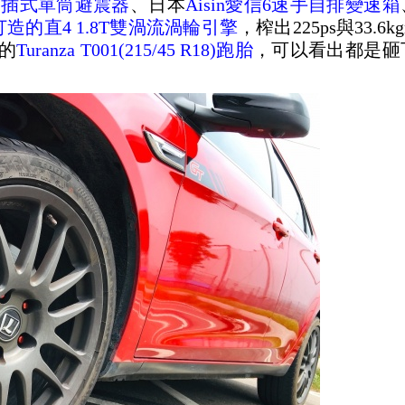
倒插式單筒避震器
、日本
Aisin愛信6速手自排變速箱
打造的直4 1.8T雙渦流渦輪引擎
，榨出225ps與33.6
的
Turanza T001(215/45 R18)跑胎
，可以看出都是砸