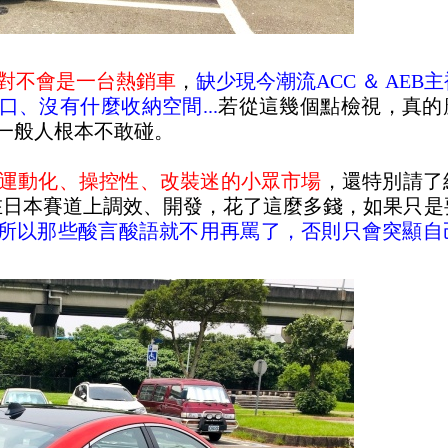
對不會是一台熱銷車
，
缺少現今潮流ACC ＆ AEB
、沒有什麼收納空間...
若從這幾個點檢視，真的
一般人根本不敢碰。
設定在運動化、操控性、改裝迷的小眾市場
，還特別請了
生在日本賽道上調效、開發，花了這麼多錢，如果只是
所以那些酸言酸語就不用再罵了，否則只會突顯自