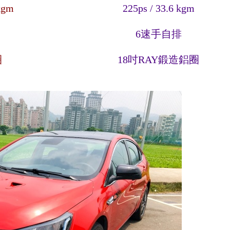
kgm
225ps / 33.6 kgm
6速手自排
圈
18吋RAY鍛造鋁圈