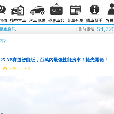
詢價
找中古車
汽車服務
優惠車款
菜單分享
購車幫手
會員
54,72
| 目前累積
8月購車資訊
內容
S5 GT225 AP賽道智能版，百萬內最強性能房車！搶先開箱！
人氣(26,343)