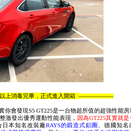
以上消毒完畢，正式進入開箱
------------------------
你會發現S5 GT225是一台物超所值的超強性能
整激發出優秀運動性能表現，
因為GT225其實就
合日本知名改裝廠
RAYS的鍛造式鋁圈
、德國知名