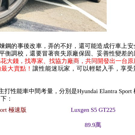
煉鋼的事後改車，弄的不好，還可能造成行車上安
平衡調校，還要冒著喪失原廠保固、妥善性變差的
Luxgen花大錢，找專家、找協力廠商，共同開發出一台
的最大賣點！
讓性能迷玩家，可以輕鬆入手，享受
車中間考量，分別是Hyundai Elantra Sport
格如下：
Sport 極速版
Luxgen S5 GT225
89.9萬