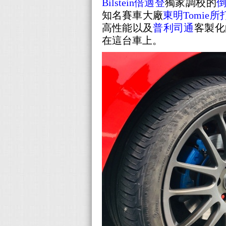
Bilstein倍適登
獨家調校的
知名賽車大廠
東明Tomie所
高性能以及
普利司通
客製化
在這台車上。