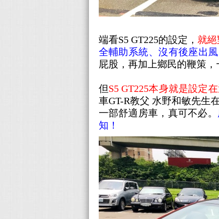
端看S5 GT225的設定，
就絕
全輔助系統、沒有後座出風口
屁股，再加上鄉民的鞭策，
但
S5 GT225本身就是
車GT-R教父 水野和敏先
一部舒適房車，真可不必。
知！