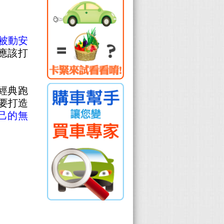
主被動安
應該打
經典跑
要打造
己的無