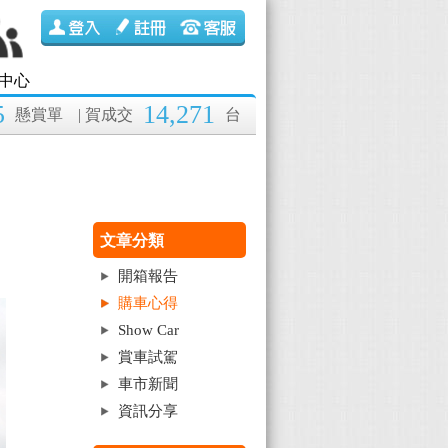
中心
5
14,271
懸賞單
| 賀成交
台
文章分類
開箱報告
購車心得
Show Car
賞車試駕
車市新聞
資訊分享