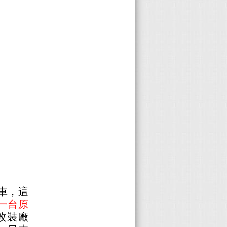
房車，這
是一台原
改裝廠