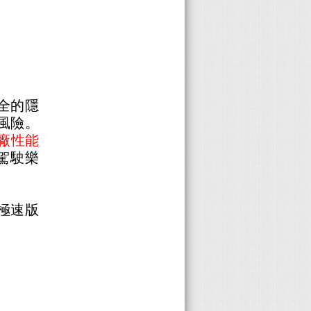
全的隱
風險。
原廠性能
駕駛樂
 極速版