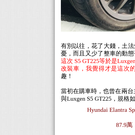
有別以往，花了大錢，土法
憂，而且又少了整車的動態
這次 S5 GT225等於是
改裝車，我覺得才是這次
趣！
當初在購車時，也曾在兩台主打性能
與Luxgen S5 GT225，規
Hyundai Elantra 
87.9萬