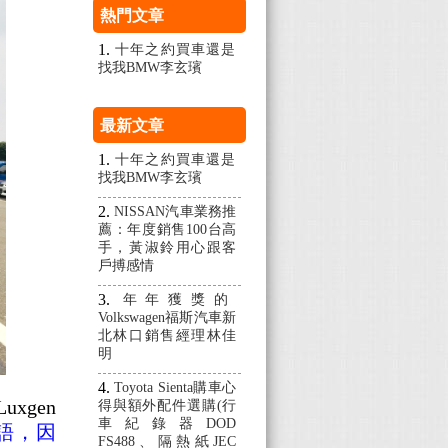
熱門文章
十年之約買車還是
找我BMW李玄璸
最新文章
十年之約買車還是
找我BMW李玄璸
NISSAN汽車業務推
薦：年度銷售100台高
手，黃淑鈴用心跟客
戶搏感情
年年獲獎的
Volkswagen福斯汽車新
北林口銷售經理林佳
明
Toyota Sienta購車心
Luxgen
得與額外配件選購(行
車紀錄器DOD
語，因
FS488、隔熱紙JEC