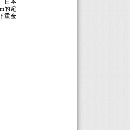
、日本
kgm的超
下重金