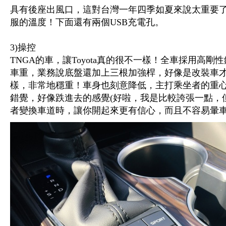
具有後座出風口，這對台灣一年四季如夏來說太重要
服的溫度！下面還有兩個USB充電孔。
3)操控
TNGA的車，讓Toyota真的很不一樣！全車採用高
車重，業務說底盤還加上三根加強桿，好像是改裝車
樣，非常地穩重！車身也刻意降低，主打乘坐者的重
錯覺，好像跌進去的感覺(好啦，我是比較誇張一點，
者變換車道時，讓你開起來更有信心，而且不容易暈