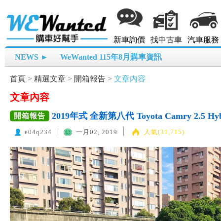
新車詢價
找中古車
汽車服務
NEWS ►
WeWanted 115年8月購車資訊
首頁
>
精選文章
>
開箱報告
>
文章內容
文章內容
2019年式 全新第八代 Toyota Camry 2.
開箱報告
e04q234
一月02, 2019
人氣(31,715)