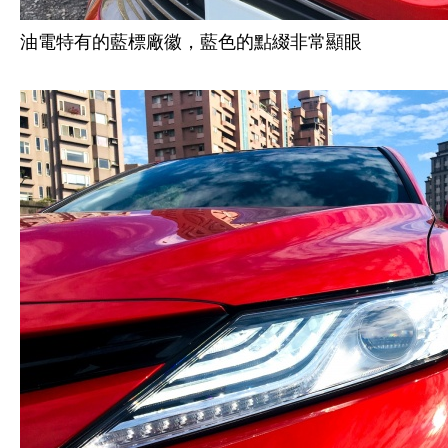
油電特有的藍標廠徽，藍色的點綴非常顯眼