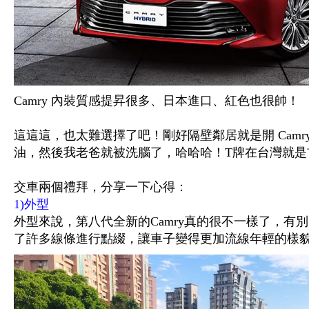
Camry 內裝質感提昇很多、日本進口、紅色也很帥！
這這這，也太難選擇了吧！剛好隔壁鄰居就是開 Camry 
油，然後我老爸就被洗腦了，哈哈哈！T牌在台灣就是
交車兩個禮拜，分享一下心得：
1)外型
外型
來說，第八代全新的Camry真的很不一樣了，有
了許多線條進行點綴，讓車子變得更加流線
年輕的樣