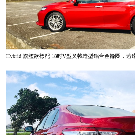
Hybrid 旗艦款標配 18吋V型叉戟造型鋁合金輪圈，