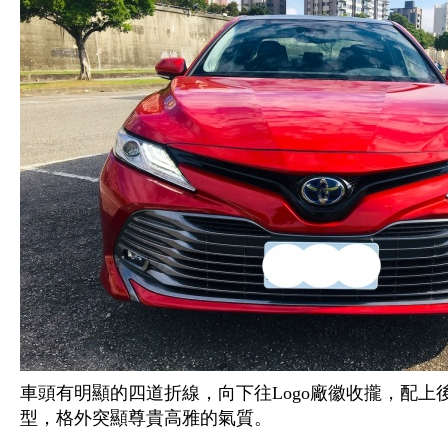
車頭有明顯的四道折線，向下往Logo廠徽收攏，配
型，格外突顯尊貴高雅的氣質。