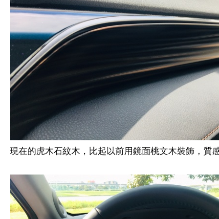
現在的虎木石紋木，比起以前用鏡面桃文木裝飾，質