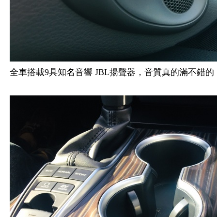
全車搭載9具知名音響 JBL揚聲器，音質真的滿不錯的