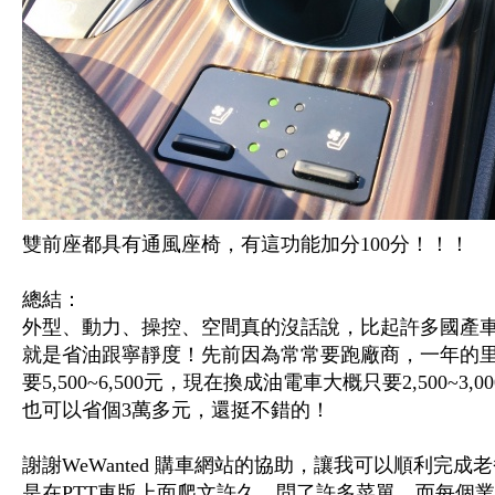
雙前座都具有通風座椅，有這功能加分100分！！！
總結：
外型、動力、操控、空間真的沒話說，比起許多國產
就是省油跟寧靜度！先前因為常常要跑廠商，一年的里程
要5,500~6,500元，現在換成油電車大概只要2,500
也可以省個3萬多元，還挺不錯的！
謝謝WeWanted 購車網站的協助，讓我可以順利完
是在PTT車版上面爬文許久，問了許多菜單，而每個