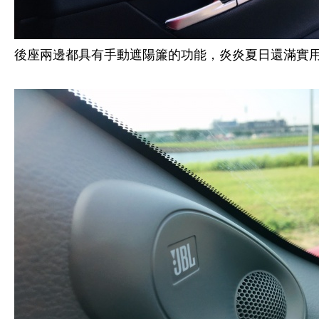
後座兩邊都具有手動遮陽簾的功能，炎炎夏日還滿實