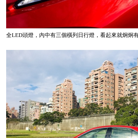
全LED頭燈，內中有三個橫列日行燈，看起來就炯炯