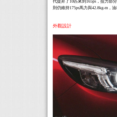
代提昇了10匹來到165ps，扭力部分則
則仍維持175ps馬力與42.8kg-m，
外觀設計