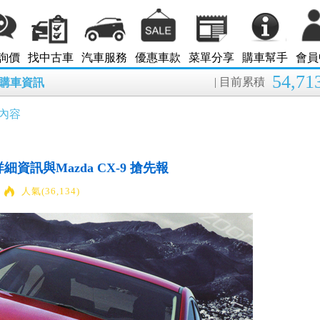
詢價
找中古車
汽車服務
優惠車款
菜單分享
購車幫手
會員
54,71
| 目前累積
8月購車資訊
內容
6 詳細資訊與Mazda CX-9 搶先報
人氣(36,134)