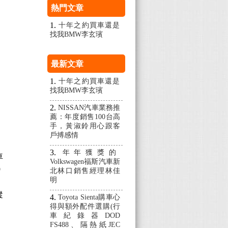
熱門文章
十年之約買車還是
找我BMW李玄璸
最新文章
十年之約買車還是
找我BMW李玄璸
NISSAN汽車業務推
薦：年度銷售100台高
手，黃淑鈴用心跟客
戶搏感情
年年獲獎的
車
Volkswagen福斯汽車新
9
北林口銷售經理林佳
明
蹤
Toyota Sienta購車心
得與額外配件選購(行
車紀錄器DOD
FS488、隔熱紙JEC