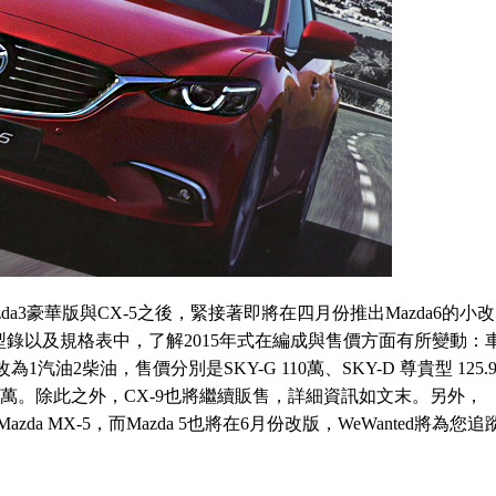
zda3豪華版與CX-5之後，緊接著即將在四月份推出Mazda6的小改
azda6型錄以及規格表中，了解2015年式在編成與售價方面有所變動：
汽油2柴油，售價分別是SKY-G 110萬、SKY-D 尊貴型 125.
138.9萬。除此之外，CX-9也將繼續販售，詳細資訊如文末。另外，
Mazda MX-5，而Mazda 5也將在6月份改版，WeWanted將為您追