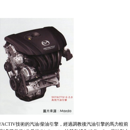
用SKYACTIV技術的汽油/柴油引擎，經過調教後汽油引擎的馬力較前