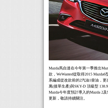
Mazda馬自達在今年第一季推出Ma
款，WeWanted從取得2015 M
系編成從改款前的2汽油1柴油，更改為1
萬(接單生產)與SKY-D 頂級型 
Mazda今年度預計導入的Mazda 2及
更新，敬請持續關注。