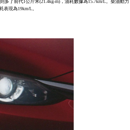
多了前代1公斤米(21.4kg-m)，油耗數據為15.7km/L。柴油動力
油耗表現為19km/L。