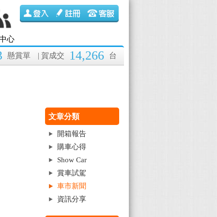
中心
3
14,266
懸賞單
| 賀成交
台
文章分類
開箱報告
購車心得
Show Car
賞車試駕
車市新聞
資訊分享