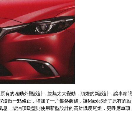
觀上承襲原有的魂動外觀設計，並無太大變動，頭燈的新設計，讓車頭
燈做一點修正，增加了一片鍍鉻飾條，讓Mazda6除了原有的動
氣息，柴油頂級型則使用新型設計的高辨識度尾燈，更呼應車頭