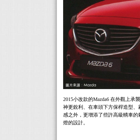
2015小改款的Mazda6 在外
神更銳利、在車頭下方保桿造型、霧
感之外，更增添了些許高級轎車的
燈的設計。