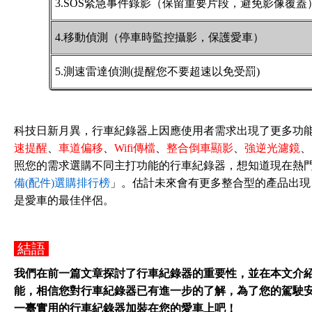
3.SOS緊急事件錄影（保留重要片段，避免影像覆蓋
4.移動偵測（停車時監控攝影，保護愛車）
5.測速雷達偵測(提醒您不要超速以免受罰)
科技日新月異，行車紀錄器上因應使用者需求出現了更多功
速提醒
、
車道偏移
、
Wifi傳檔
、
整合倒車顯影
、
強逆光濾鏡
、
照您的需求選購不同主打功能的行車紀錄器，想知道現在熱
備(配件)選購排行榜
」。估計未來會有更多整合型的產品出現
是愛車的最佳伴侶。
結語
我們在前一篇文章探討了行車紀錄器的重要性，並在本文介
能，相信您對行車紀錄器已有進一步的了解，為了您的駕駛安全
一臺實用的行車紀錄器加裝在您的愛車上吧！