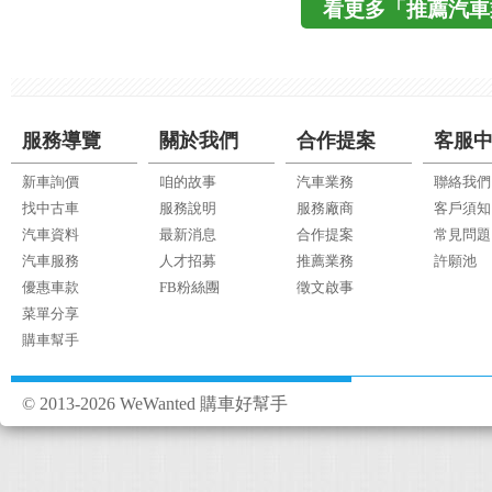
看更多「推薦汽車
服務導覽
關於我們
合作提案
客服
新車詢價
咱的故事
汽車業務
聯絡我們
找中古車
服務說明
服務廠商
客戶須知
汽車資料
最新消息
合作提案
常見問題
汽車服務
人才招募
推薦業務
許願池
優惠車款
FB粉絲團
徵文啟事
菜單分享
購車幫手
© 2013-2026 WeWanted 購車好幫手