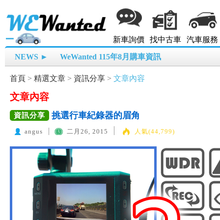
新車詢價
找中古車
汽車服務
NEWS ►
WeWanted 115年8月購車資訊
首頁
>
精選文章
>
資訊分享
>
文章內容
文章內容
挑選行車紀錄器的眉角
資訊分享
angus
二月26, 2015
人氣(44,799)