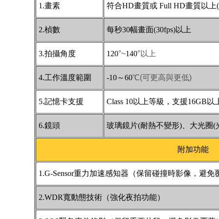
1.畫素
符合HD畫質或 Full HD畫質以上(1
2.楨數
每秒30幅畫面(30fps)以上
3.拍攝角度
120
°~
140
°以上
4.工作溫度範圍
-10～60
℃(可更高與更低)
5.記憶卡支援
Class 10以上等級，支援16G
6.鏡頭
玻璃鏡片(耐熱不變形)、大光圈(光
附加功能
1.G-Sensor重力加速感知器（保留碰撞時影像，避免
2.WDR寬動態技術（強化夜拍功能）