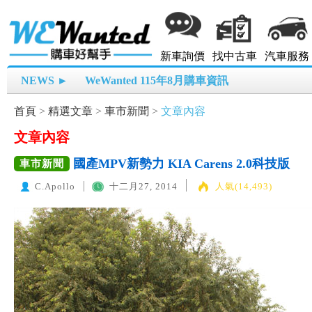
新車詢價
找中古車
汽車服務
NEWS ►
WeWanted 115年8月購車資訊
首頁
>
精選文章
>
車市新聞
>
文章內容
文章內容
國產MPV新勢力 KIA Carens 2.0科技版
車市新聞
C.Apollo
十二月27, 2014
人氣(14,493)