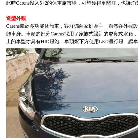
此時Carens投入5+2的休車旅市場，可望獲得更關注，也讓
造型外觀
Carens屬於多功能休旅車，客群偏向家庭為主，自然在外
飾車身。車頭的部分Carens採用了家族式設計的虎鼻式水
上的車型才具有HID燈泡，車頭燈下方使用LED晝行燈，讓