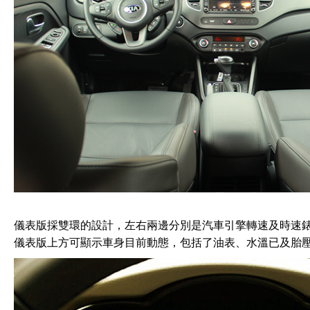
儀表版採雙環的設計，左右兩邊分別是汽車引擎轉速及時速錶，
儀表版上方可顯示車身目前動態，包括了油表、水溫已及胎