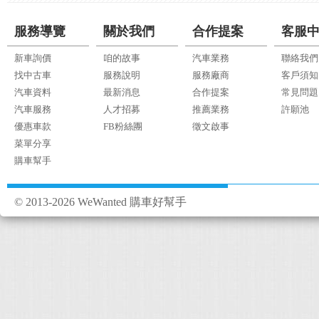
服務導覽
關於我們
合作提案
客服
新車詢價
咱的故事
汽車業務
聯絡我們
找中古車
服務說明
服務廠商
客戶須知
汽車資料
最新消息
合作提案
常見問題
汽車服務
人才招募
推薦業務
許願池
優惠車款
FB粉絲團
徵文啟事
菜單分享
購車幫手
© 2013-2026 WeWanted 購車好幫手